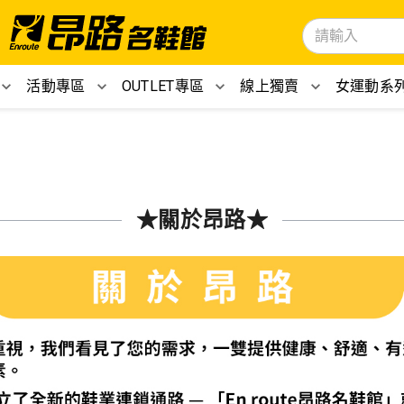
活動專區
OUTLET專區
線上獨賣
女運動系
★關於昂路★