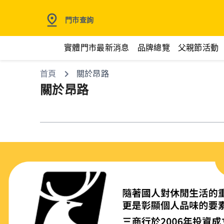
門市查詢
實體門市最新消息
品牌總覽
父親節活動
首頁
關於昂路
關於昂路